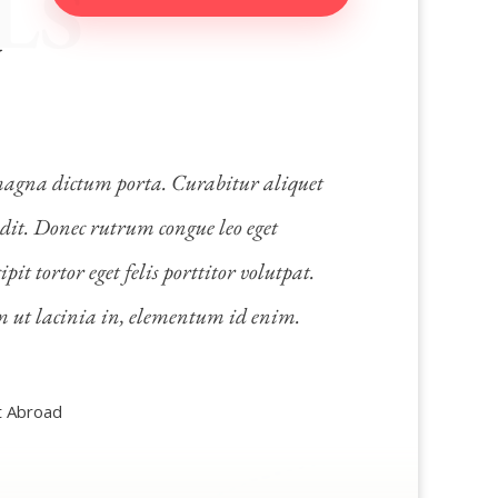
LS
y
 magna dictum porta. Curabitur aliquet
dit. Donec rutrum congue leo eget
t tortor eget felis porttitor volutpat.
um ut lacinia in, elementum id enim.
t Abroad