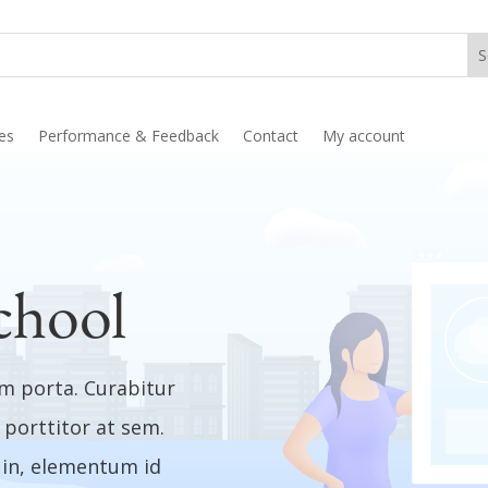
ies
Performance & Feedback
Contact
My account
chool
um porta. Curabitur
 porttitor at sem.
a in, elementum id