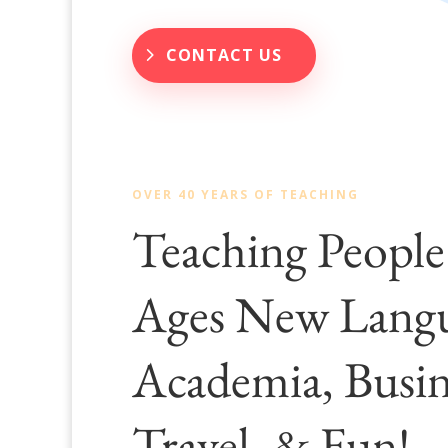
CONTACT US
OVER 40 YEARS OF TEACHING
Teaching People 
Ages New Langu
Academia, Busin
Travel, & Fun!