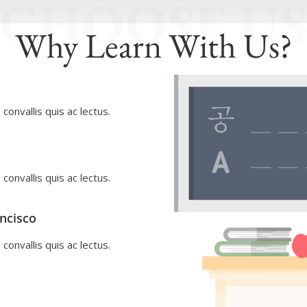
CHOOSE U
Why Learn With Us?
convallis quis ac lectus.
convallis quis ac lectus.
ancisco
convallis quis ac lectus.