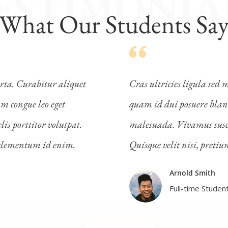
ESTIMONIA
What Our Students Sa
rta. Curabitur aliquet
Cras ultricies ligula sed
m congue leo eget
quam id dui posuere blan
is porttitor volutpat.
malesuada. Vivamus suscipi
, elementum id enim.
Quisque velit nisi, preti
Arnold Smith
Full-time Studen